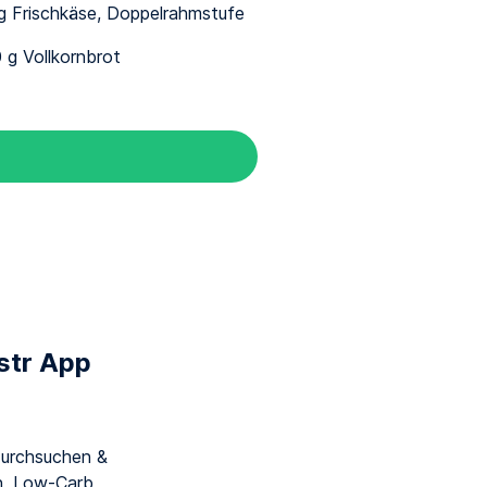
g Frischkäse, Doppelrahmstufe
 g Vollkornbrot
astr App
urchsuchen &
an, Low-Carb,