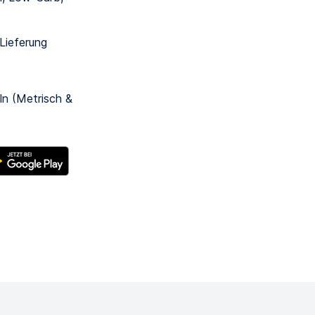
 Lieferung
n
ln (Metrisch &