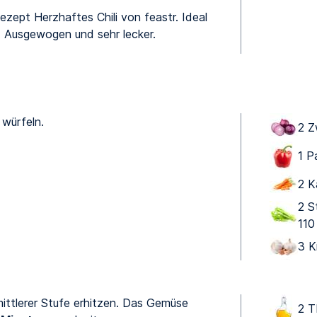
zept Herzhaftes Chili von feastr. Ideal
Ausgewogen und sehr lecker.
würfeln.
2 Z
1 P
2 K
2 S
110
3 K
mittlerer Stufe erhitzen. Das Gemüse
2 T