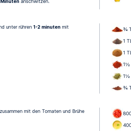
 Minuten
anschwitzen.
d unter rühren
1-2 minuten
mit
¾ T
1 T
1 T
1 ⁠
1 ⁠
¾ T
 zusammen mit den Tomaten und Brühe
800
400