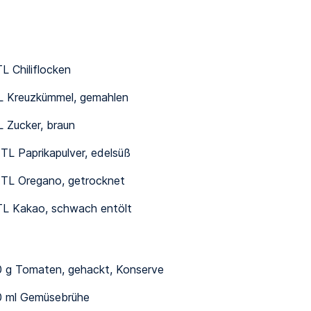
L Chiliflocken
L Kreuzkümmel, gemahlen
L Zucker, braun
½ TL Paprikapulver, edelsüß
½ TL Oregano, getrocknet
L Kakao, schwach entölt
 g Tomaten, gehackt, Konserve
 ml Gemüsebrühe