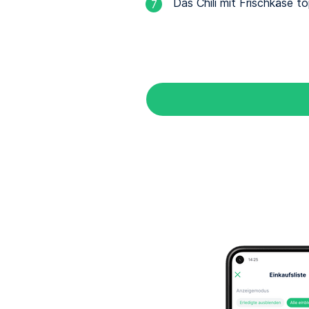
Das Chili mit Frischkäse t
7