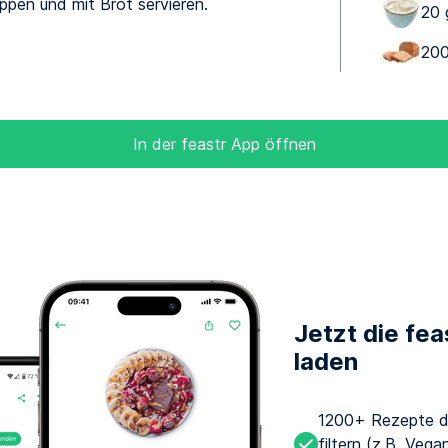
oppen und mit Brot servieren.
20 
200
In der feastr App öffnen
Jetzt die fe
laden
1200+ Rezepte d
filtern (z.B. Veg