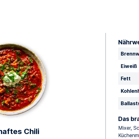
Nährwe
Brennw
Eiweiß
Fett
Kohlen
Ballast
Das br
Mixer, S
aftes Chili
Küchenme