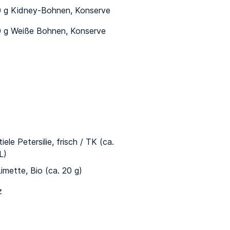
 g Kidney-Bohnen, Konserve
 g Weiße Bohnen, Konserve
iele Petersilie, frisch / TK (ca.
L)
imette, Bio (ca. 20 g)
z