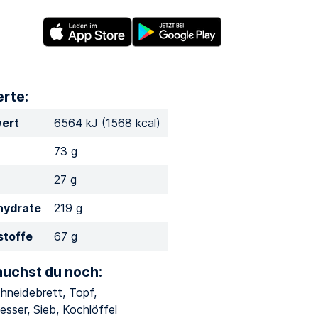
rte:
ert
6564 kJ (1568 kcal)
73 g
27 g
hydrate
219 g
stoffe
67 g
auchst du noch:
chneidebrett, Topf,
sser, Sieb, Kochlöffel