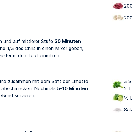
200
200
 und auf mittlerer Stufe
30 Minuten
nd 1/3 des Chilis in einen Mixer geben,
ieder in den Topf einrühren.
n und zusammen mit dem Saft der Limette
3 St
Salz abschmecken. Nochmals
5–10 Minuten
2 T
eßend servieren.
½ L
Sal