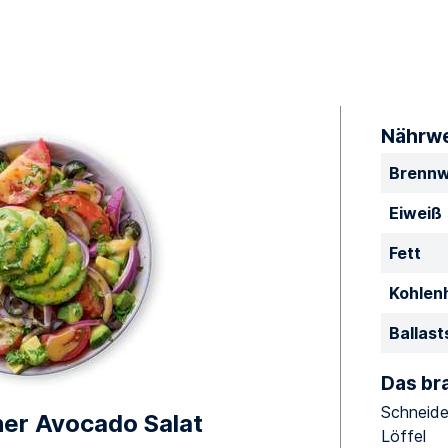
Nährwe
Brennw
Eiweiß
Fett
Kohlen
Ballast
Das br
Schneide
er Avocado Salat
Löffel