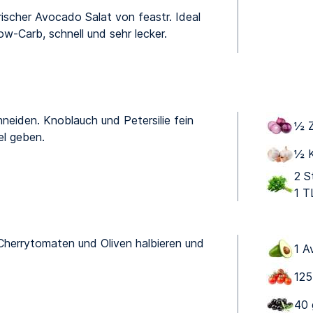
ischer Avocado Salat von feastr. Ideal
-Carb, schnell und sehr lecker.
neiden. Knoblauch und Petersilie fein
½ Z
el geben.
½ K
2 St
1 T
Cherrytomaten und Oliven halbieren und
1 A
125
40 