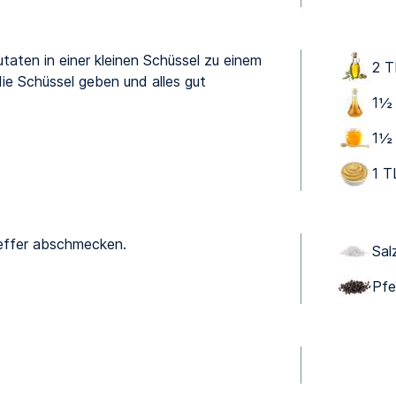
taten in einer kleinen Schüssel zu einem
2 T
die Schüssel geben und alles gut
1 ⁠
1 ⁠
1 T
feffer abschmecken.
Sal
Pfe