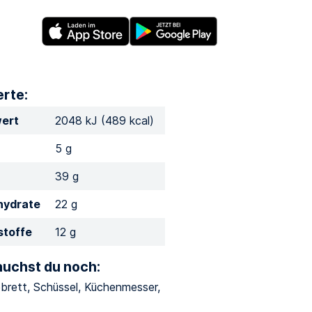
rte:
ert
2048 kJ (489 kcal)
5 g
39 g
hydrate
22 g
stoffe
12 g
auchst du noch:
brett, Schüssel, Küchenmesser,