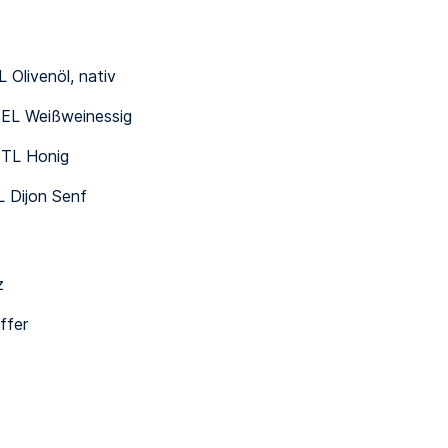
L Olivenöl, nativ
½ EL Weißweinessig
½ TL Honig
L Dijon Senf
z
ffer