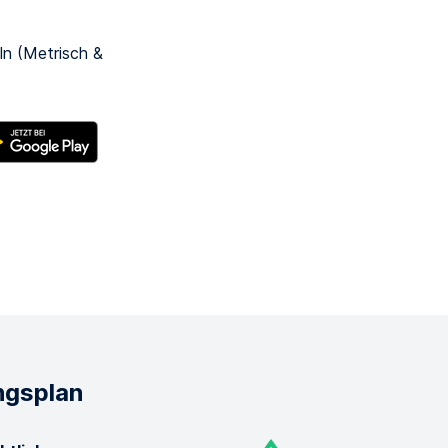
n
ln (Metrisch &
ngsplan