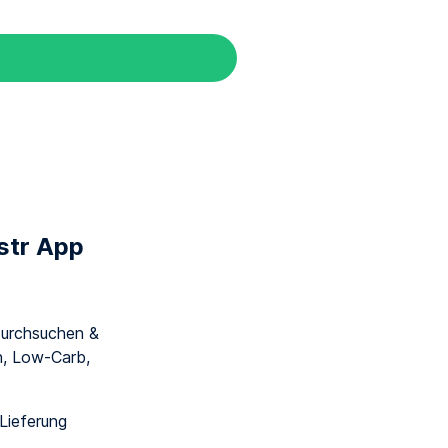
astr App
urchsuchen &
an, Low-Carb,
 Lieferung