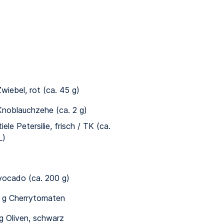
wiebel, rot (ca. 45 g)
noblauchzehe (ca. 2 g)
iele Petersilie, frisch / TK (ca.
L)
vocado (ca. 200 g)
 g Cherrytomaten
g Oliven, schwarz